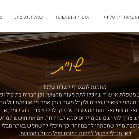
הרצאות דיגיטליות
הספרייה המקוונת
שאלות נפוצות
e
שו"ת
שו"ת
מוזמנת להצטרף לשו"ת שלנו!
 מטפלת או עו"ד שיוכלו לתת מענה מקצועי, וכן חברות בת קול ופ
ב תוזמני לשאול שאלות ולקבל מענה בזמן אמת מהאורח/ת של הח
שאלות שנשאלו ואת התשובות שהתקבלו ללא צורך בהרשמה, אך ע
ש צורך להירשם עם מייל וסיסמא לבחירתך. אם את חוששת מחש
תובת מייל שתפתחי לך במיוחד, כך תוכלי להשתמש באתר מבלי 
כאן תוכלי למשל לפתוח כתובת מייל בגוגל במהירות.