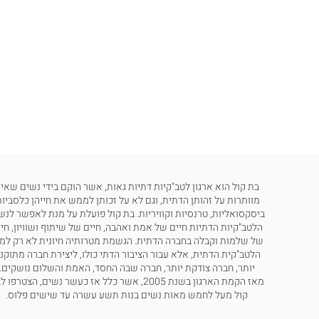
בת קול הוא ארגון לטב"קיות דתיות גאות, אשר הוקם בידי נשים שאינ
מוותרות על זהותן הדתית, וגם לא על זכותן לממש את חייהן כלסביות
ביסקסואליות, טרנסיות וקוויריות. בת קול פועלת על מנת לאפשר לנש
הלטב"קיות הדתיות חיים של אמת ואהבה, חיים של שיתוף ושוויון, חי
של שלמות וקבלה בחברה הדתית. הגשמת מטרותיה חיונית לא רק למ
הלטב"קית הדתית, אלא עבור הציבור הדתי כולו, ליצירת חברה מתוקנ
יותר, חברה צודקת יותר, חברה שבה החסד, האמת והשלום נושקים.
מאז הקמת הארגון בשנת 2005, אשר כלל אז כעשר נשים, הצטרפו
קול מעל לחמש מאות נשים בנות תשע עשרה עד שישים פלוס.