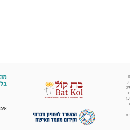
מוז
ן
,
בלב
ים
ים
ען
ת
 לבת