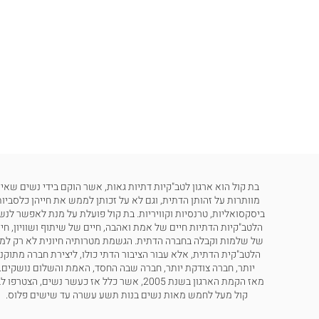
בת קול הוא ארגון לטב"קיות דתיות גאות, אשר הוקם בידי נשים שאינ
מוותרות על זהותן הדתית, וגם לא על זכותן לממש את חייהן כלסביות
ביסקסואליות, טרנסיות וקוויריות. בת קול פועלת על מנת לאפשר לנש
הלטב"קיות הדתיות חיים של אמת ואהבה, חיים של שיתוף ושוויון, חי
של שלמות וקבלה בחברה הדתית. הגשמת מטרותיה חיונית לא רק למ
הלטב"קית הדתית, אלא עבור הציבור הדתי כולו, ליצירת חברה מתוקנ
יותר, חברה צודקת יותר, חברה שבה החסד, האמת והשלום נושקים.
מאז הקמת הארגון בשנת 2005, אשר כלל אז כעשר נשים, הצטרפו
קול מעל לחמש מאות נשים בנות תשע עשרה עד שישים פלוס.