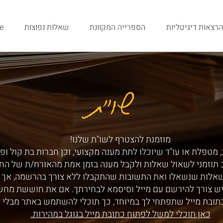
הרצאות דיגיטליות
הספרייה המקוונת
שאלות נפוצות
e
שו"ת
שו"ת
מוזמנת להצטרף לשו"ת שלנו!
 מטפלת או עו"ד שיוכלו לתת מענה מקצועי, וכן חברות בת קול ופ
ב תוזמני לשאול שאלות ולקבל מענה בזמן אמת מהאורח/ת של הח
שאלות שנשאלו ואת התשובות שהתקבלו ללא צורך בהרשמה, אך ע
ש צורך להירשם עם מייל וסיסמא לבחירתך. אם את חוששת מחש
תובת מייל שתפתחי לך במיוחד, כך תוכלי להשתמש באתר מבלי 
כאן תוכלי למשל לפתוח כתובת מייל בגוגל במהירות.