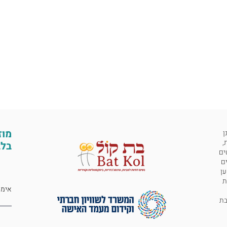
מוז
ן
,
בלב
ים
ים
ען
ת
 לבת