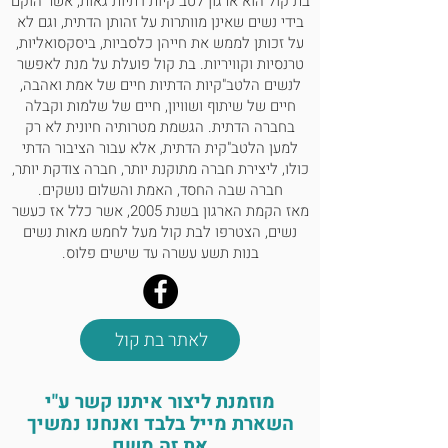
בת קול הוא ארגון לטב"קיות דתיות גאות, אשר הוקם
בידי נשים שאינן מוותרות על זהותן הדתית, וגם לא
על זכותן לממש את חייהן כלסביות, ביסקסואליות,
טרנסיות וקוויריות. בת קול פועלת על מנת לאפשר
לנשים הלטב"קיות הדתיות חיים של אמת ואהבה,
חיים של שיתוף ושוויון, חיים של שלמות וקבלה
בחברה הדתית. הגשמת מטרותיה חיונית לא רק
למען הלטב"קית הדתית, אלא עבור הציבור הדתי
כולו, ליצירת חברה מתוקנת יותר, חברה צודקת יותר,
חברה שבה החסד, האמת והשלום נושקים.
מאז הקמת הארגון בשנת 2005, אשר כלל אז כעשר
נשים, הצטרפו לבת קול מעל לחמש מאות נשים
בנות תשע עשרה עד שישים פלוס.
לאתר בת קול
מוזמנת ליצור איתנו קשר ע"י
השארת מייל בלבד ואנחנו נמשיך
את זה משם