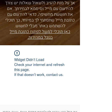
אך על מנת להגיב ולשאול שאלות יש צורך
להירשם עם מייל וסיסמא לבחירתך. אם
את חוששת מחשיפה, כדאי להירשם עם
כתובת מייל שתפתחי לך במיוחד, כך תוכלי
להשתמש באתר מבלי לחשוש.
כאן תוכלי למשל לפתוח כתובת מייל
בגוגל במהירות.
Widget Didn’t Load
Check your internet and refresh
this page.
If that doesn’t work, contact us.