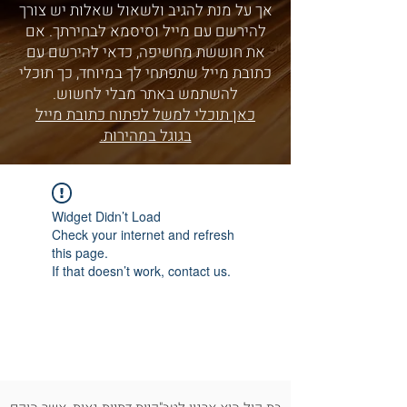
אך על מנת להגיב ולשאול שאלות יש צורך
להירשם עם מייל וסיסמא לבחירתך. אם
את חוששת מחשיפה, כדאי להירשם עם
כתובת מייל שתפתחי לך במיוחד, כך תוכלי
להשתמש באתר מבלי לחשוש.
כאן תוכלי למשל לפתוח כתובת מייל
בגוגל במהירות.
Widget Didn’t Load
Check your internet and refresh
this page.
If that doesn’t work, contact us.