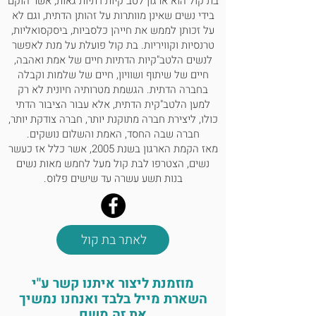
בת קול הוא ארגון לטב"קיות דתיות גאות, אשר הוקם
בידי נשים שאינן מוותרות על זהותן הדתית, וגם לא
על זכותן לממש את חייהן כלסביות, ביסקסואליות,
טרנסיות וקוויריות. בת קול פועלת על מנת לאפשר
לנשים הלטב"קיות הדתיות חיים של אמת ואהבה,
חיים של שיתוף ושוויון, חיים של שלמות וקבלה
בחברה הדתית. הגשמת מטרותיה חיונית לא רק
למען הלטב"קית הדתית, אלא עבור הציבור הדתי
כולו, ליצירת חברה מתוקנת יותר, חברה צודקת יותר,
חברה שבה החסד, האמת והשלום נושקים.
מאז הקמת הארגון בשנת 2005, אשר כלל אז כעשר
נשים, הצטרפו לבת קול מעל לחמש מאות נשים
בנות תשע עשרה עד שישים פלוס.
לאתר בת קול
מוזמנת ליצור איתנו קשר ע"י
השארת מייל בלבד ואנחנו נמשיך
את זה משם