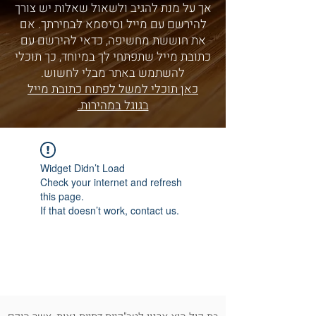
אך על מנת להגיב ולשאול שאלות יש צורך
להירשם עם מייל וסיסמא לבחירתך. אם
את חוששת מחשיפה, כדאי להירשם עם
כתובת מייל שתפתחי לך במיוחד, כך תוכלי
להשתמש באתר מבלי לחשוש.
כאן תוכלי למשל לפתוח כתובת מייל
בגוגל במהירות.
Widget Didn’t Load
Check your internet and refresh
this page.
If that doesn’t work, contact us.