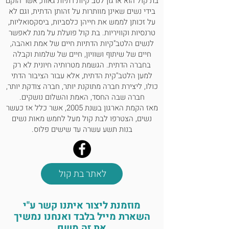
בת קול הוא ארגון לטב"קיות דתיות גאות, אשר הוקם
בידי נשים שאינן מוותרות על זהותן הדתית, וגם לא
על זכותן לממש את חייהן כלסביות, ביסקסואליות,
טרנסיות וקוויריות. בת קול פועלת על מנת לאפשר
לנשים הלטב"קיות הדתיות חיים של אמת ואהבה,
חיים של שיתוף ושוויון, חיים של שלמות וקבלה
בחברה הדתית. הגשמת מטרותיה חיונית לא רק
למען הלטב"קית הדתית, אלא עבור הציבור הדתי
כולו, ליצירת חברה מתוקנת יותר, חברה צודקת יותר,
חברה שבה החסד, האמת והשלום נושקים.
מאז הקמת הארגון בשנת 2005, אשר כלל אז כעשר
נשים, הצטרפו לבת קול מעל לחמש מאות נשים
בנות תשע עשרה עד שישים פלוס.
לאתר בת קול
מוזמנת ליצור איתנו קשר ע"י
השארת מייל בלבד ואנחנו נמשיך
את זה משם