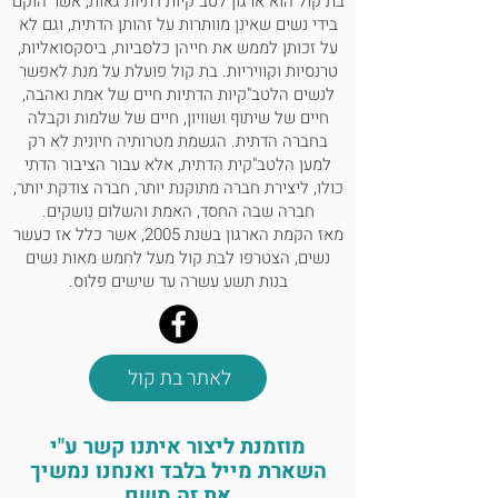
בת קול הוא ארגון לטב"קיות דתיות גאות, אשר הוקם
בידי נשים שאינן מוותרות על זהותן הדתית, וגם לא
על זכותן לממש את חייהן כלסביות, ביסקסואליות,
טרנסיות וקוויריות. בת קול פועלת על מנת לאפשר
לנשים הלטב"קיות הדתיות חיים של אמת ואהבה,
חיים של שיתוף ושוויון, חיים של שלמות וקבלה
בחברה הדתית. הגשמת מטרותיה חיונית לא רק
למען הלטב"קית הדתית, אלא עבור הציבור הדתי
כולו, ליצירת חברה מתוקנת יותר, חברה צודקת יותר,
חברה שבה החסד, האמת והשלום נושקים.
מאז הקמת הארגון בשנת 2005, אשר כלל אז כעשר
נשים, הצטרפו לבת קול מעל לחמש מאות נשים
בנות תשע עשרה עד שישים פלוס.
לאתר בת קול
מוזמנת ליצור איתנו קשר ע"י
השארת מייל בלבד ואנחנו נמשיך
את זה משם