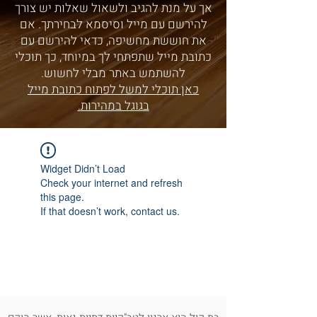
אך על מנת להגיב ולשאול שאלות יש צורך
להירשם עם מייל וסיסמא לבחירתך. אם
את חוששת מחשיפה, כדאי להירשם עם
כתובת מייל שתפתחי לך במיוחד, כך תוכלי
להשתמש באתר מבלי לחשוש.
כאן תוכלי למשל לפתוח כתובת מייל
בגוגל במהירות.
Widget Didn’t Load
Check your internet and refresh
this page.
If that doesn’t work, contact us.