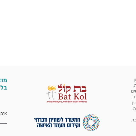
מוז
ן
,
בלב
ים
ים
ען
ת
 לבת