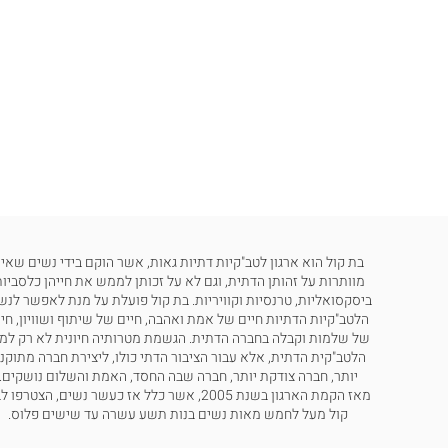
בת קול הוא ארגון לטב"קיות דתיות גאות, אשר הוקם בידי נשים שאינ
מוותרות על זהותן הדתית, וגם לא על זכותן לממש את חייהן כלסביות
ביסקסואליות, טרנסיות וקוויריות. בת קול פועלת על מנת לאפשר לנש
הלטב"קיות הדתיות חיים של אמת ואהבה, חיים של שיתוף ושוויון, חי
של שלמות וקבלה בחברה הדתית. הגשמת מטרותיה חיונית לא רק למ
הלטב"קית הדתית, אלא עבור הציבור הדתי כולו, ליצירת חברה מתוקנ
יותר, חברה צודקת יותר, חברה שבה החסד, האמת והשלום נושקים.
מאז הקמת הארגון בשנת 2005, אשר כלל אז כעשר נשים, הצטרפו
קול מעל לחמש מאות נשים בנות תשע עשרה עד שישים פלוס.