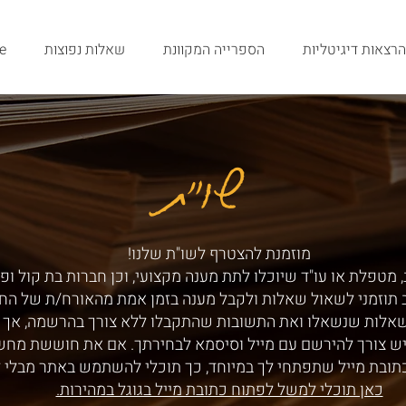
הרצאות דיגיטליות
הספרייה המקוונת
שאלות נפוצות
e
שו"ת
שו"ת
מוזמנת להצטרף לשו"ת שלנו!
 מטפלת או עו"ד שיוכלו לתת מענה מקצועי, וכן חברות בת קול ופ
ב תוזמני לשאול שאלות ולקבל מענה בזמן אמת מהאורח/ת של הח
שאלות שנשאלו ואת התשובות שהתקבלו ללא צורך בהרשמה, אך ע
ש צורך להירשם עם מייל וסיסמא לבחירתך. אם את חוששת מחש
תובת מייל שתפתחי לך במיוחד, כך תוכלי להשתמש באתר מבלי 
כאן תוכלי למשל לפתוח כתובת מייל בגוגל במהירות.