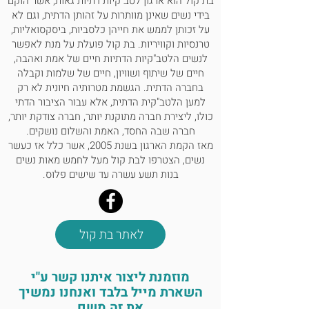
בת קול הוא ארגון לטב"קיות דתיות גאות, אשר הוקם
בידי נשים שאינן מוותרות על זהותן הדתית, וגם לא
על זכותן לממש את חייהן כלסביות, ביסקסואליות,
טרנסיות וקוויריות. בת קול פועלת על מנת לאפשר
לנשים הלטב"קיות הדתיות חיים של אמת ואהבה,
חיים של שיתוף ושוויון, חיים של שלמות וקבלה
בחברה הדתית. הגשמת מטרותיה חיונית לא רק
למען הלטב"קית הדתית, אלא עבור הציבור הדתי
כולו, ליצירת חברה מתוקנת יותר, חברה צודקת יותר,
חברה שבה החסד, האמת והשלום נושקים.
מאז הקמת הארגון בשנת 2005, אשר כלל אז כעשר
נשים, הצטרפו לבת קול מעל לחמש מאות נשים
בנות תשע עשרה עד שישים פלוס.
לאתר בת קול
מוזמנת ליצור איתנו קשר ע"י
השארת מייל בלבד ואנחנו נמשיך
את זה משם