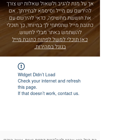
אך על מנת להגיב ולשאול שאלות יש צורך
להירשם עם מייל וסיסמא לבחירתך. אם
את חוששת מחשיפה, כדאי להירשם עם
כתובת מייל שתפתחי לך במיוחד, כך תוכלי
להשתמש באתר מבלי לחשוש.
כאן תוכלי למשל לפתוח כתובת מייל
בגוגל במהירות.
Widget Didn’t Load
Check your internet and refresh
this page.
If that doesn’t work, contact us.