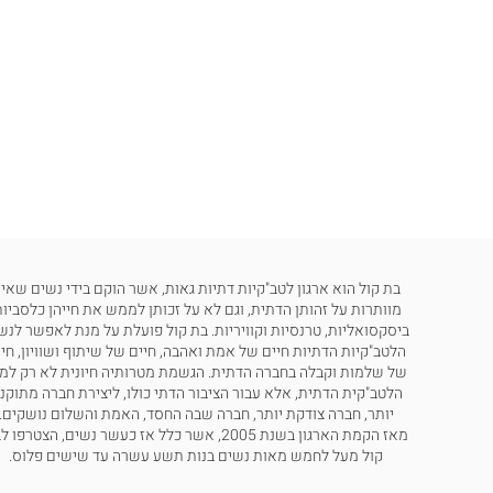
בת קול הוא ארגון לטב"קיות דתיות גאות, אשר הוקם בידי נשים שאינ
מוותרות על זהותן הדתית, וגם לא על זכותן לממש את חייהן כלסביות
ביסקסואליות, טרנסיות וקוויריות. בת קול פועלת על מנת לאפשר לנש
הלטב"קיות הדתיות חיים של אמת ואהבה, חיים של שיתוף ושוויון, חי
של שלמות וקבלה בחברה הדתית. הגשמת מטרותיה חיונית לא רק למ
הלטב"קית הדתית, אלא עבור הציבור הדתי כולו, ליצירת חברה מתוקנ
יותר, חברה צודקת יותר, חברה שבה החסד, האמת והשלום נושקים.
מאז הקמת הארגון בשנת 2005, אשר כלל אז כעשר נשים, הצטרפו
קול מעל לחמש מאות נשים בנות תשע עשרה עד שישים פלוס.