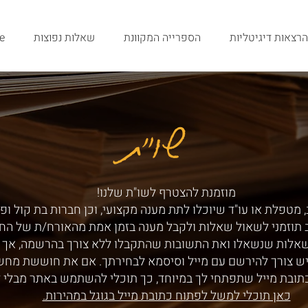
הרצאות דיגיטליות
הספרייה המקוונת
שאלות נפוצות
e
שו"ת
שו"ת
מוזמנת להצטרף לשו"ת שלנו!
 מטפלת או עו"ד שיוכלו לתת מענה מקצועי, וכן חברות בת קול ופ
ב תוזמני לשאול שאלות ולקבל מענה בזמן אמת מהאורח/ת של הח
שאלות שנשאלו ואת התשובות שהתקבלו ללא צורך בהרשמה, אך ע
ש צורך להירשם עם מייל וסיסמא לבחירתך. אם את חוששת מחש
תובת מייל שתפתחי לך במיוחד, כך תוכלי להשתמש באתר מבלי 
כאן תוכלי למשל לפתוח כתובת מייל בגוגל במהירות.