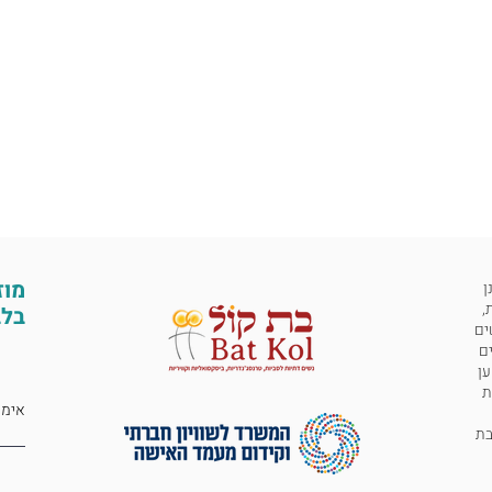
מוז
ן
,
בלב
ים
ים
ען
ת
 לבת