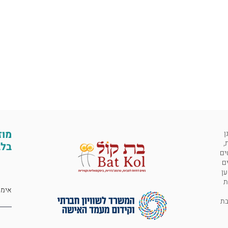
מוז
ן
,
בלב
ים
ים
ען
ת
 לבת