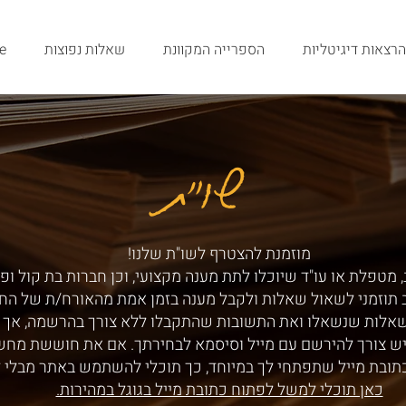
הרצאות דיגיטליות
הספרייה המקוונת
שאלות נפוצות
e
שו"ת
שו"ת
מוזמנת להצטרף לשו"ת שלנו!
 מטפלת או עו"ד שיוכלו לתת מענה מקצועי, וכן חברות בת קול ופ
ב תוזמני לשאול שאלות ולקבל מענה בזמן אמת מהאורח/ת של הח
שאלות שנשאלו ואת התשובות שהתקבלו ללא צורך בהרשמה, אך ע
ש צורך להירשם עם מייל וסיסמא לבחירתך. אם את חוששת מחש
תובת מייל שתפתחי לך במיוחד, כך תוכלי להשתמש באתר מבלי 
כאן תוכלי למשל לפתוח כתובת מייל בגוגל במהירות.