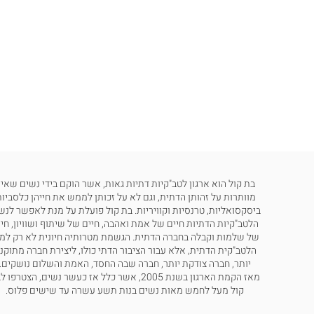
בת קול הוא ארגון לטב"קיות דתיות גאות, אשר הוקם בידי נשים שאינ
מוותרות על זהותן הדתית, וגם לא על זכותן לממש את חייהן כלסביות
ביסקסואליות, טרנסיות וקוויריות. בת קול פועלת על מנת לאפשר לנש
הלטב"קיות הדתיות חיים של אמת ואהבה, חיים של שיתוף ושוויון, חי
של שלמות וקבלה בחברה הדתית. הגשמת מטרותיה חיונית לא רק למ
הלטב"קית הדתית, אלא עבור הציבור הדתי כולו, ליצירת חברה מתוקנ
יותר, חברה צודקת יותר, חברה שבה החסד, האמת והשלום נושקים.
מאז הקמת הארגון בשנת 2005, אשר כלל אז כעשר נשים, הצטרפו
קול מעל לחמש מאות נשים בנות תשע עשרה עד שישים פלוס.