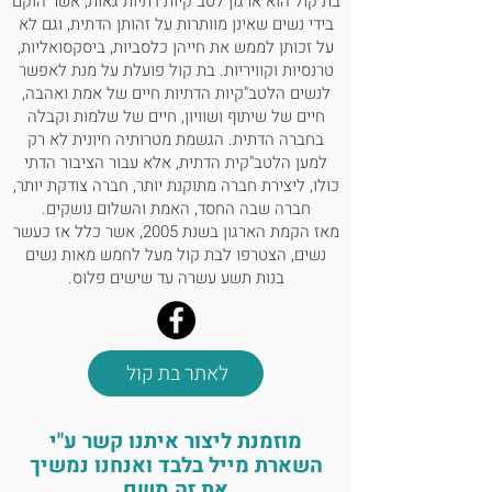
בת קול הוא ארגון לטב"קיות דתיות גאות, אשר הוקם
בידי נשים שאינן מוותרות על זהותן הדתית, וגם לא
על זכותן לממש את חייהן כלסביות, ביסקסואליות,
טרנסיות וקוויריות. בת קול פועלת על מנת לאפשר
לנשים הלטב"קיות הדתיות חיים של אמת ואהבה,
חיים של שיתוף ושוויון, חיים של שלמות וקבלה
בחברה הדתית. הגשמת מטרותיה חיונית לא רק
למען הלטב"קית הדתית, אלא עבור הציבור הדתי
כולו, ליצירת חברה מתוקנת יותר, חברה צודקת יותר,
חברה שבה החסד, האמת והשלום נושקים.
מאז הקמת הארגון בשנת 2005, אשר כלל אז כעשר
נשים, הצטרפו לבת קול מעל לחמש מאות נשים
בנות תשע עשרה עד שישים פלוס.
לאתר בת קול
מוזמנת ליצור איתנו קשר ע"י
השארת מייל בלבד ואנחנו נמשיך
את זה משם