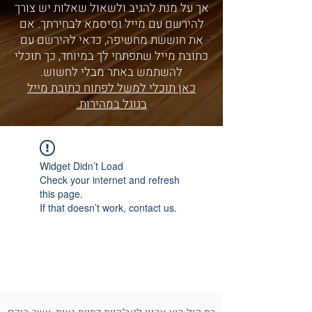
אך על מנת להגיב ולשאול שאלות יש צורך
להירשם עם מייל וסיסמא לבחירתך. אם
את חוששת מחשיפה, כדאי להירשם עם
כתובת מייל שתפתחי לך במיוחד, כך תוכלי
להשתמש באתר מבלי לחשוש.
כאן תוכלי למשל לפתוח כתובת מייל
בגוגל במהירות.
Widget Didn’t Load
Check your internet and refresh
this page.
If that doesn’t work, contact us.