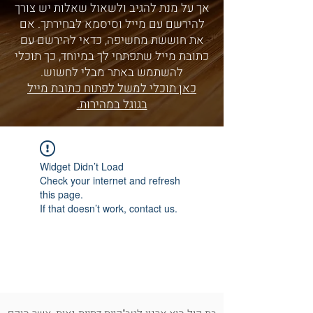
אך על מנת להגיב ולשאול שאלות יש צורך
להירשם עם מייל וסיסמא לבחירתך. אם
את חוששת מחשיפה, כדאי להירשם עם
כתובת מייל שתפתחי לך במיוחד, כך תוכלי
להשתמש באתר מבלי לחשוש.
כאן תוכלי למשל לפתוח כתובת מייל
בגוגל במהירות.
Widget Didn’t Load
Check your internet and refresh
this page.
If that doesn’t work, contact us.