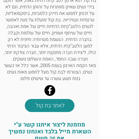
בת קול הוא ארגון לטב"קיות דתיות גאות, אשר הוקם
בידי נשים שאינן מוותרות על זהותן הדתית, וגם לא
על זכותן לממש את חייהן כלסביות, ביסקסואליות,
טרנסיות וקוויריות. בת קול פועלת על מנת לאפשר
לנשים הלטב"קיות הדתיות חיים של אמת ואהבה,
חיים של שיתוף ושוויון, חיים של שלמות וקבלה
בחברה הדתית. הגשמת מטרותיה חיונית לא רק
למען הלטב"קית הדתית, אלא עבור הציבור הדתי
כולו, ליצירת חברה מתוקנת יותר, חברה צודקת יותר,
חברה שבה החסד, האמת והשלום נושקים.
מאז הקמת הארגון בשנת 2005, אשר כלל אז כעשר
נשים, הצטרפו לבת קול מעל לחמש מאות נשים
בנות תשע עשרה עד שישים פלוס.
לאתר בת קול
מוזמנת ליצור איתנו קשר ע"י
השארת מייל בלבד ואנחנו נמשיך
את זה משם