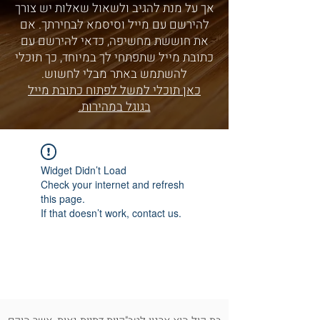
אך על מנת להגיב ולשאול שאלות יש צורך
להירשם עם מייל וסיסמא לבחירתך. אם
את חוששת מחשיפה, כדאי להירשם עם
כתובת מייל שתפתחי לך במיוחד, כך תוכלי
להשתמש באתר מבלי לחשוש.
כאן תוכלי למשל לפתוח כתובת מייל
בגוגל במהירות.
Widget Didn’t Load
Check your internet and refresh
this page.
If that doesn’t work, contact us.