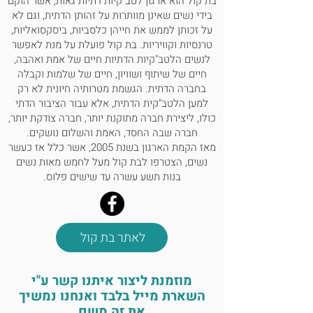
בת קול הוא ארגון לטב"קיות דתיות גאות, אשר הוקם
בידי נשים שאינן מוותרות על זהותן הדתית, וגם לא
על זכותן לממש את חייהן כלסביות, ביסקסואליות,
טרנסיות וקוויריות. בת קול פועלת על מנת לאפשר
לנשים הלטב"קיות הדתיות חיים של אמת ואהבה,
חיים של שיתוף ושוויון, חיים של שלמות וקבלה
בחברה הדתית. הגשמת מטרותיה חיונית לא רק
למען הלטב"קית הדתית, אלא עבור הציבור הדתי
כולו, ליצירת חברה מתוקנת יותר, חברה צודקת יותר,
חברה שבה החסד, האמת והשלום נושקים.
מאז הקמת הארגון בשנת 2005, אשר כלל אז כעשר
נשים, הצטרפו לבת קול מעל לחמש מאות נשים
בנות תשע עשרה עד שישים פלוס.
לאתר בת קול
מוזמנת ליצור איתנו קשר ע"י
השארת מייל בלבד ואנחנו נמשיך
את זה משם