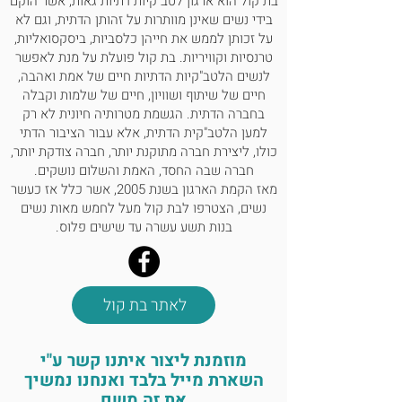
בת קול הוא ארגון לטב"קיות דתיות גאות, אשר הוקם
בידי נשים שאינן מוותרות על זהותן הדתית, וגם לא
על זכותן לממש את חייהן כלסביות, ביסקסואליות,
טרנסיות וקוויריות. בת קול פועלת על מנת לאפשר
לנשים הלטב"קיות הדתיות חיים של אמת ואהבה,
חיים של שיתוף ושוויון, חיים של שלמות וקבלה
בחברה הדתית. הגשמת מטרותיה חיונית לא רק
למען הלטב"קית הדתית, אלא עבור הציבור הדתי
כולו, ליצירת חברה מתוקנת יותר, חברה צודקת יותר,
חברה שבה החסד, האמת והשלום נושקים.
מאז הקמת הארגון בשנת 2005, אשר כלל אז כעשר
נשים, הצטרפו לבת קול מעל לחמש מאות נשים
בנות תשע עשרה עד שישים פלוס.
לאתר בת קול
מוזמנת ליצור איתנו קשר ע"י
השארת מייל בלבד ואנחנו נמשיך
את זה משם