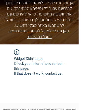
אך על מנת להגיב ולשאול שאלות יש צורך
להירשם עם מייל וסיסמא לבחירתך. אם
את חוששת מחשיפה, כדאי להירשם עם
כתובת מייל שתפתחי לך במיוחד, כך תוכלי
להשתמש באתר מבלי לחשוש.
כאן תוכלי למשל לפתוח כתובת מייל
בגוגל במהירות.
Widget Didn’t Load
Check your internet and refresh
this page.
If that doesn’t work, contact us.