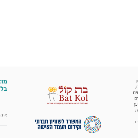
מוז
ן
,
בלב
ים
ים
ען
ת
 לבת