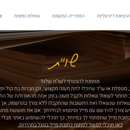
הרצאות דיגיטליות
הספרייה המקוונת
שאלות נפוצות
e
שו"ת
שו"ת
מוזמנת להצטרף לשו"ת שלנו!
 מטפלת או עו"ד שיוכלו לתת מענה מקצועי, וכן חברות בת קול ופ
ב תוזמני לשאול שאלות ולקבל מענה בזמן אמת מהאורח/ת של הח
שאלות שנשאלו ואת התשובות שהתקבלו ללא צורך בהרשמה, אך ע
ש צורך להירשם עם מייל וסיסמא לבחירתך. אם את חוששת מחש
תובת מייל שתפתחי לך במיוחד, כך תוכלי להשתמש באתר מבלי 
כאן תוכלי למשל לפתוח כתובת מייל בגוגל במהירות.