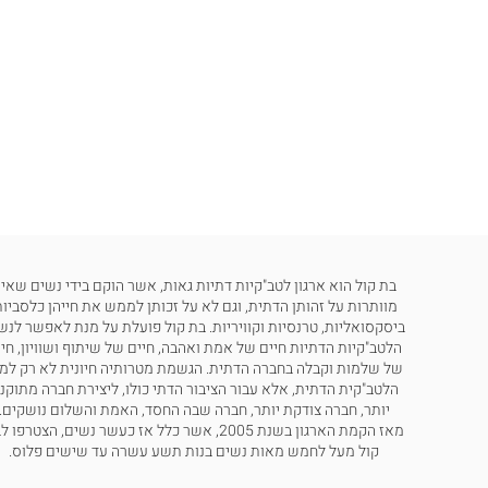
בת קול הוא ארגון לטב"קיות דתיות גאות, אשר הוקם בידי נשים שאינ
מוותרות על זהותן הדתית, וגם לא על זכותן לממש את חייהן כלסביות
ביסקסואליות, טרנסיות וקוויריות. בת קול פועלת על מנת לאפשר לנש
הלטב"קיות הדתיות חיים של אמת ואהבה, חיים של שיתוף ושוויון, חי
של שלמות וקבלה בחברה הדתית. הגשמת מטרותיה חיונית לא רק למ
הלטב"קית הדתית, אלא עבור הציבור הדתי כולו, ליצירת חברה מתוקנ
יותר, חברה צודקת יותר, חברה שבה החסד, האמת והשלום נושקים.
מאז הקמת הארגון בשנת 2005, אשר כלל אז כעשר נשים, הצטרפו
קול מעל לחמש מאות נשים בנות תשע עשרה עד שישים פלוס.