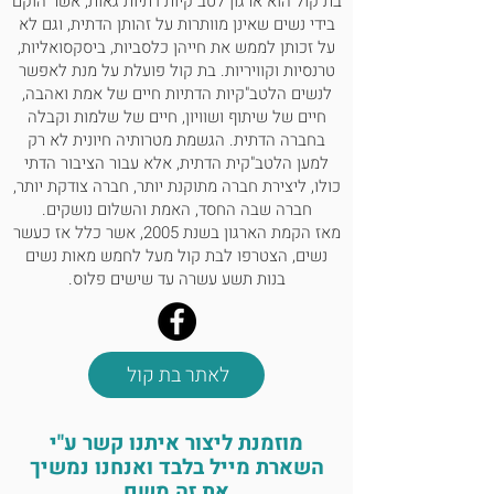
בת קול הוא ארגון לטב"קיות דתיות גאות, אשר הוקם
בידי נשים שאינן מוותרות על זהותן הדתית, וגם לא
על זכותן לממש את חייהן כלסביות, ביסקסואליות,
טרנסיות וקוויריות. בת קול פועלת על מנת לאפשר
לנשים הלטב"קיות הדתיות חיים של אמת ואהבה,
חיים של שיתוף ושוויון, חיים של שלמות וקבלה
בחברה הדתית. הגשמת מטרותיה חיונית לא רק
למען הלטב"קית הדתית, אלא עבור הציבור הדתי
כולו, ליצירת חברה מתוקנת יותר, חברה צודקת יותר,
חברה שבה החסד, האמת והשלום נושקים.
מאז הקמת הארגון בשנת 2005, אשר כלל אז כעשר
נשים, הצטרפו לבת קול מעל לחמש מאות נשים
בנות תשע עשרה עד שישים פלוס.
לאתר בת קול
מוזמנת ליצור איתנו קשר ע"י
השארת מייל בלבד ואנחנו נמשיך
את זה משם