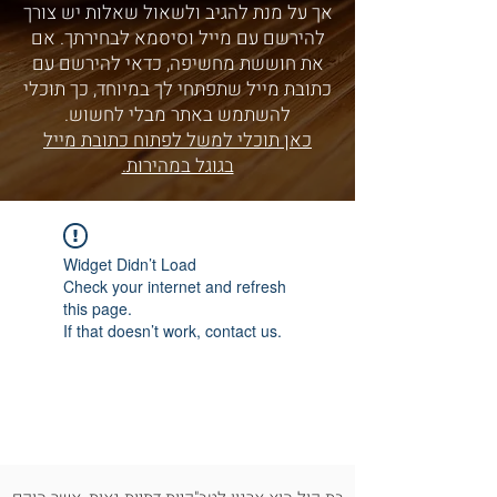
אך על מנת להגיב ולשאול שאלות יש צורך
להירשם עם מייל וסיסמא לבחירתך. אם
את חוששת מחשיפה, כדאי להירשם עם
כתובת מייל שתפתחי לך במיוחד, כך תוכלי
להשתמש באתר מבלי לחשוש.
כאן תוכלי למשל לפתוח כתובת מייל
בגוגל במהירות.
Widget Didn’t Load
Check your internet and refresh
this page.
If that doesn’t work, contact us.