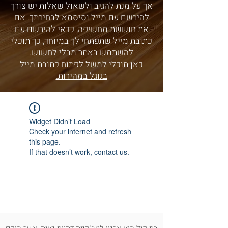
אך על מנת להגיב ולשאול שאלות יש צורך
להירשם עם מייל וסיסמא לבחירתך. אם
את חוששת מחשיפה, כדאי להירשם עם
כתובת מייל שתפתחי לך במיוחד, כך תוכלי
להשתמש באתר מבלי לחשוש.
כאן תוכלי למשל לפתוח כתובת מייל
בגוגל במהירות.
Widget Didn’t Load
Check your internet and refresh
this page.
If that doesn’t work, contact us.