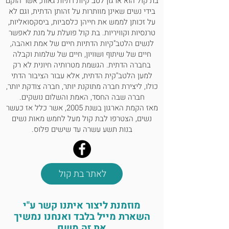
בת קול הוא ארגון לטב"קיות דתיות גאות, אשר הוקם
בידי נשים שאינן מוותרות על זהותן הדתית, וגם לא
על זכותן לממש את חייהן כלסביות, ביסקסואליות,
טרנסיות וקוויריות. בת קול פועלת על מנת לאפשר
לנשים הלטב"קיות הדתיות חיים של אמת ואהבה,
חיים של שיתוף ושוויון, חיים של שלמות וקבלה
בחברה הדתית. הגשמת מטרותיה חיונית לא רק
למען הלטב"קית הדתית, אלא עבור הציבור הדתי
כולו, ליצירת חברה מתוקנת יותר, חברה צודקת יותר,
חברה שבה החסד, האמת והשלום נושקים.
מאז הקמת הארגון בשנת 2005, אשר כלל אז כעשר
נשים, הצטרפו לבת קול מעל לחמש מאות נשים
בנות תשע עשרה עד שישים פלוס.
לאתר בת קול
מוזמנת ליצור איתנו קשר ע"י
השארת מייל בלבד ואנחנו נמשיך
את זה משם