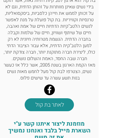
בת קול הוא ארגון לטב"קיות דתיות גאות, אשר הוקם
בידי נשים שאינן מוותרות על זהותן הדתית, וגם לא
על זכותן לממש את חייהן כלסביות, ביסקסואליות,
טרנסיות וקוויריות. בת קול פועלת על מנת לאפשר
לנשים הלטב"קיות הדתיות חיים של אמת ואהבה,
חיים של שיתוף ושוויון, חיים של שלמות וקבלה
בחברה הדתית. הגשמת מטרותיה חיונית לא רק
למען הלטב"קית הדתית, אלא עבור הציבור הדתי
כולו, ליצירת חברה מתוקנת יותר, חברה צודקת יותר,
חברה שבה החסד, האמת והשלום נושקים.
מאז הקמת הארגון בשנת 2005, אשר כלל אז כעשר
נשים, הצטרפו לבת קול מעל לחמש מאות נשים
בנות תשע עשרה עד שישים פלוס.
לאתר בת קול
מוזמנת ליצור איתנו קשר ע"י
השארת מייל בלבד ואנחנו נמשיך
את זה משם