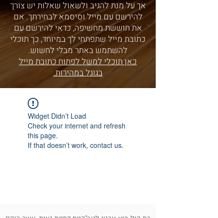
אך על מנת להגיב ולשאול שאלות יש צורך
להירשם עם מייל וסיסמא לבחירתך. אם
את חוששת מחשיפה, כדאי להירשם עם
כתובת מייל שתפתחי לך במיוחד, כך תוכלי
להשתמש באתר מבלי לחשוש.
כאן תוכלי למשל לפתוח כתובת מייל
בגוגל במהירות.
Widget Didn’t Load
Check your internet and refresh
this page.
If that doesn’t work, contact us.