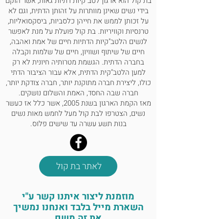
בת קול הוא ארגון לטב"קיות דתיות גאות, אשר הוקם
בידי נשים שאינן מוותרות על זהותן הדתית, וגם לא
על זכותן לממש את חייהן כלסביות, ביסקסואליות,
טרנסיות וקוויריות. בת קול פועלת על מנת לאפשר
לנשים הלטב"קיות הדתיות חיים של אמת ואהבה,
חיים של שיתוף ושוויון, חיים של שלמות וקבלה
בחברה הדתית. הגשמת מטרותיה חיונית לא רק
למען הלטב"קית הדתית, אלא עבור הציבור הדתי
כולו, ליצירת חברה מתוקנת יותר, חברה צודקת יותר,
חברה שבה החסד, האמת והשלום נושקים.
מאז הקמת הארגון בשנת 2005, אשר כלל אז כעשר
נשים, הצטרפו לבת קול מעל לחמש מאות נשים
בנות תשע עשרה עד שישים פלוס.
לאתר בת קול
מוזמנת ליצור איתנו קשר ע"י
השארת מייל בלבד ואנחנו נמשיך
את זה משם