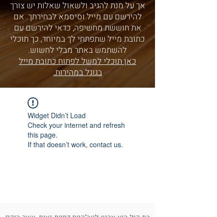
אך על מנת להגיב ולשאול שאלות יש צורך
להירשם עם מייל וסיסמא לבחירתך. אם
את חוששת מחשיפה, כדאי להירשם עם
כתובת מייל שתפתחי לך במיוחד, כך תוכלי
להשתמש באתר מבלי לחשוש.
כאן תוכלי למשל לפתוח כתובת מייל
בגוגל במהירות.
Widget Didn’t Load
Check your internet and refresh
this page.
If that doesn’t work, contact us.