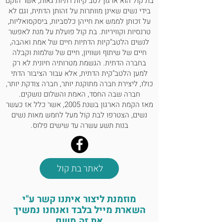
בת קול הוא ארגון לטב"קיות דתיות גאות, אשר הוקם
בידי נשים שאינן מוותרות על זהותן הדתית, וגם לא
על זכותן לממש את חייהן כלסביות, ביסקסואליות,
טרנסיות וקוויריות. בת קול פועלת על מנת לאפשר
לנשים הלטב"קיות הדתיות חיים של אמת ואהבה,
חיים של שיתוף ושוויון, חיים של שלמות וקבלה
בחברה הדתית. הגשמת מטרותיה חיונית לא רק
למען הלטב"קית הדתית, אלא עבור הציבור הדתי
כולו, ליצירת חברה מתוקנת יותר, חברה צודקת יותר,
חברה שבה החסד, האמת והשלום נושקים.
מאז הקמת הארגון בשנת 2005, אשר כלל אז כעשר
נשים, הצטרפו לבת קול מעל לחמש מאות נשים
בנות תשע עשרה עד שישים פלוס.
לאתר בת קול
מוזמנת ליצור איתנו קשר ע"י
השארת מייל בלבד ואנחנו נמשיך
את זה משם