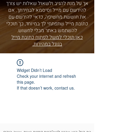
אך על מנת להגיב ולשאול שאלות יש צורך
להירשם עם מייל וסיסמא לבחירתך. אם
את חוששת מחשיפה, כדאי להירשם עם
כתובת מייל שתפתחי לך במיוחד, כך תוכלי
להשתמש באתר מבלי לחשוש.
כאן תוכלי למשל לפתוח כתובת מייל
בגוגל במהירות.
Widget Didn’t Load
Check your internet and refresh
this page.
If that doesn’t work, contact us.