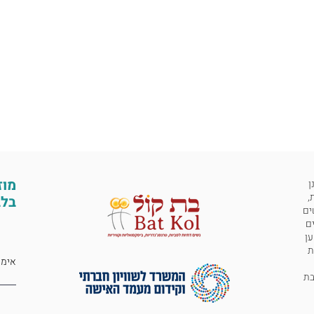
מוז
ן
,
בלב
ים
ים
ען
ת
 לבת