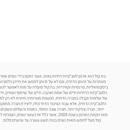
בת קול הוא ארגון לטב"קיות דתיות גאות, אשר הוקם בידי נשים שאינ
מוותרות על זהותן הדתית, וגם לא על זכותן לממש את חייהן כלסביות
ביסקסואליות, טרנסיות וקוויריות. בת קול פועלת על מנת לאפשר לנש
הלטב"קיות הדתיות חיים של אמת ואהבה, חיים של שיתוף ושוויון, חי
של שלמות וקבלה בחברה הדתית. הגשמת מטרותיה חיונית לא רק למ
הלטב"קית הדתית, אלא עבור הציבור הדתי כולו, ליצירת חברה מתוקנ
יותר, חברה צודקת יותר, חברה שבה החסד, האמת והשלום נושקים.
מאז הקמת הארגון בשנת 2005, אשר כלל אז כעשר נשים, הצטרפו
קול מעל לחמש מאות נשים בנות תשע עשרה עד שישים פלוס.