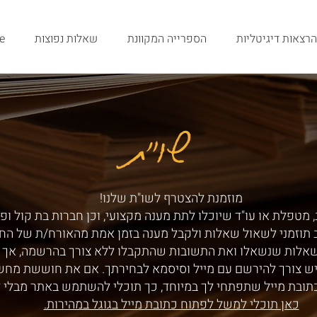
הרצאות דיגיטליות
הספרייה המקוונת
שאלות נפוצות
e
שו"ת
שו"ת
מוזמנת להצטרף לשו"ת שלנו!
 מטפלת או עו"ד שיוכלו לתת מענה מקצועי, וכן חברות בת קול ופ
ב תוזמני לשאול שאלות ולקבל מענה בזמן אמת מהאורח/ת של הח
שאלות שנשאלו ואת התשובות שהתקבלו ללא צורך בהרשמה, אך ע
ש צורך להירשם עם מייל וסיסמא לבחירתך. אם את חוששת מחש
תובת מייל שתפתחי לך במיוחד, כך תוכלי להשתמש באתר מבלי 
כאן תוכלי למשל לפתוח כתובת מייל בגוגל במהירות.