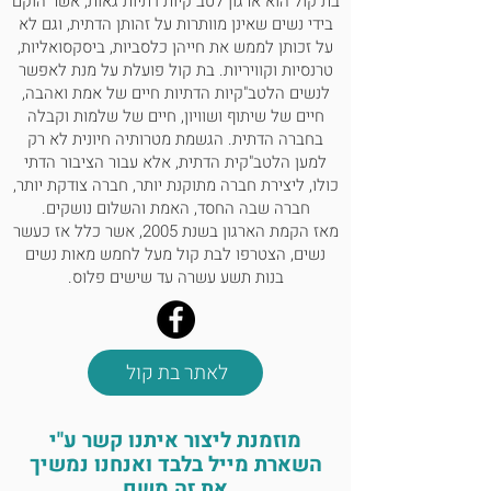
בת קול הוא ארגון לטב"קיות דתיות גאות, אשר הוקם
בידי נשים שאינן מוותרות על זהותן הדתית, וגם לא
על זכותן לממש את חייהן כלסביות, ביסקסואליות,
טרנסיות וקוויריות. בת קול פועלת על מנת לאפשר
לנשים הלטב"קיות הדתיות חיים של אמת ואהבה,
חיים של שיתוף ושוויון, חיים של שלמות וקבלה
בחברה הדתית. הגשמת מטרותיה חיונית לא רק
למען הלטב"קית הדתית, אלא עבור הציבור הדתי
כולו, ליצירת חברה מתוקנת יותר, חברה צודקת יותר,
חברה שבה החסד, האמת והשלום נושקים.
מאז הקמת הארגון בשנת 2005, אשר כלל אז כעשר
נשים, הצטרפו לבת קול מעל לחמש מאות נשים
בנות תשע עשרה עד שישים פלוס.
לאתר בת קול
מוזמנת ליצור איתנו קשר ע"י
השארת מייל בלבד ואנחנו נמשיך
את זה משם