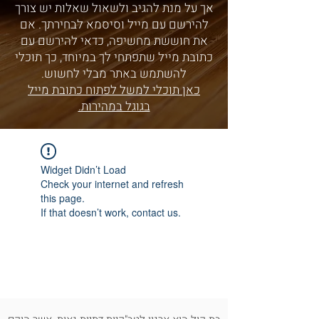
אך על מנת להגיב ולשאול שאלות יש צורך
להירשם עם מייל וסיסמא לבחירתך. אם
את חוששת מחשיפה, כדאי להירשם עם
כתובת מייל שתפתחי לך במיוחד, כך תוכלי
להשתמש באתר מבלי לחשוש.
כאן תוכלי למשל לפתוח כתובת מייל
בגוגל במהירות.
Widget Didn’t Load
Check your internet and refresh
this page.
If that doesn’t work, contact us.