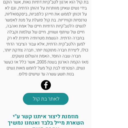
בת קול הוא ארגון לטב"קיות דתיות גאות, אשר הוקם
ואהבה, חיים של שיתוף ושוויון, חיים של
בידי נשים שאינן מוותרות על זהותן הדתית, וגם לא
שלמות וקבלה בחברה הדתית. הגשמת
על זכותן לממש את חייהן כלסביות, ביסקסואליות,
מטרותיה חיונית לא רק למען הלטב"קית
טרנסיות וקוויריות. בת קול פועלת על מנת לאפשר
הדתית, אלא עבור הציבור הדתי כולו,
לנשים הלטב"קיות הדתיות חיים של אמת ואהבה,
חיים של שיתוף ושוויון, חיים של שלמות וקבלה
ליצירת חברה מתוקנת יותר, חברה
בחברה הדתית. הגשמת מטרותיה חיונית לא רק
צודקת יותר, חברה שבה החסד, האמת
למען הלטב"קית הדתית, אלא עבור הציבור הדתי
והשלום נושקים. מאז הקמת הארגון
כולו, ליצירת חברה מתוקנת יותר, חברה צודקת יותר,
בשנת 2005, אשר כלל אז כעשר נשים,
חברה שבה החסד, האמת והשלום נושקים.
הצטרפו לבת קול מעל לחמש מאות
מאז הקמת הארגון בשנת 2005, אשר כלל אז כעשר
נשים בנות תשע עשרה עד שישים
נשים, הצטרפו לבת קול מעל לחמש מאות נשים
פלוס.
בנות תשע עשרה עד שישים פלוס.
לאתר בת קול
מוזמנת ליצור איתנו קשר ע"י
השארת מייל בלבד ואנחנו נמשיך